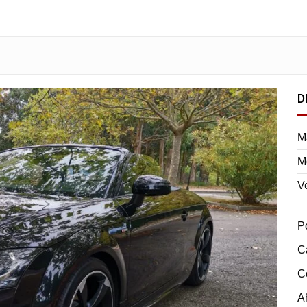
D
M
M
V
P
C
C
A