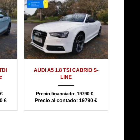
2014
automático
170000
CABRIO S-
AUDI A3 2.0 TDI 150cv clean
198000
d. S tronic Ambition
19790 €
13500 €
19790 €
13500 €