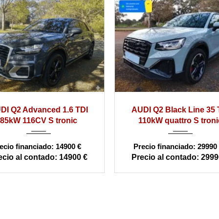
2022
automático
2012
manual
AUDI Q2 Black Line 35 TDI
AUDI A5 1.8 TSI 
98000
110kW quattro S tronic
LINE
29990 €
29990 €