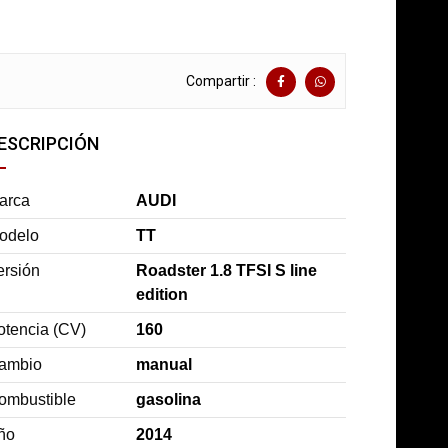
Compartir :
ESCRIPCIÓN
arca
AUDI
odelo
TT
ersión
Roadster 1.8 TFSI S line
edition
otencia (CV)
160
ambio
manual
ombustible
gasolina
ño
2014