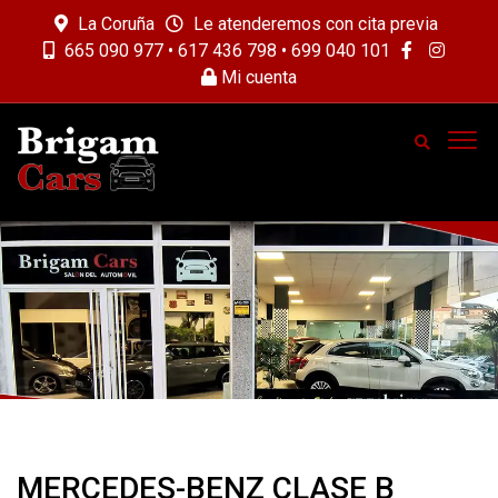
La Coruña
Le atenderemos con cita previa
665 090 977 • 617 436 798 • 699 040 101
Mi cuenta
MERCEDES-BENZ CLASE B