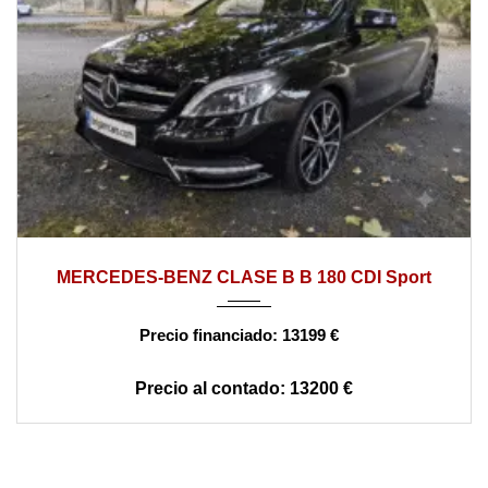
2015
manual
178000
MERCEDES-BENZ CLASE B B 180 CDI Sport
13199 €
13200 €