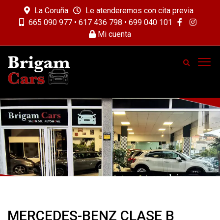
La Coruña
Le atenderemos con cita previa
665 090 977 • 617 436 798 • 699 040 101
Mi cuenta
MERCEDES-BENZ CLASE B