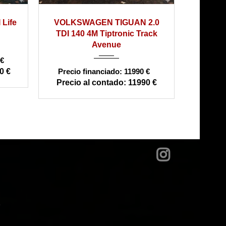
2010
automático
18000
Life
VOLKSWAGEN TIGUAN 2.0
185000
TDI 140 4M Tiptronic Track
Avenue
€
0 €
11990 €
11990 €
?