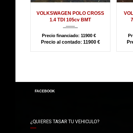
2015
manual
126000
20
VOLKSWAGEN POLO CROSS
VOL
1.4 TDI 105cv BMT
11900 €
11900 €
FACEBOOK
¿QUIERES TASAR TU VEHICULO?