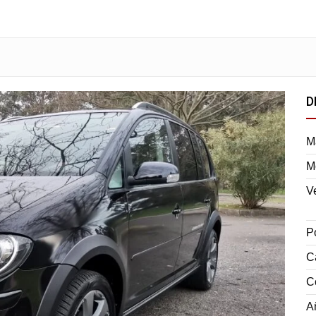
D
M
M
V
P
C
C
A