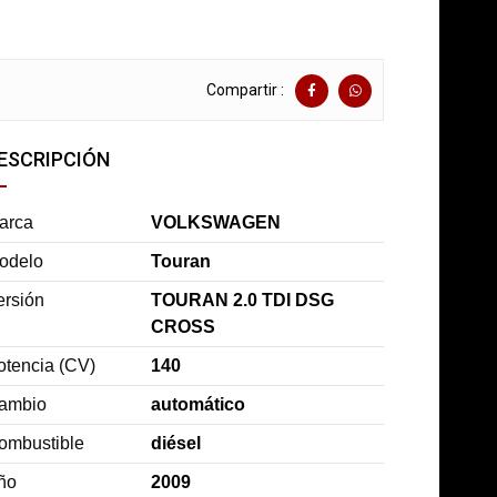
Compartir :
ESCRIPCIÓN
arca
VOLKSWAGEN
odelo
Touran
ersión
TOURAN 2.0 TDI DSG
CROSS
otencia (CV)
140
ambio
automático
ombustible
diésel
ño
2009