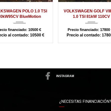
16
manual
180000
2022
manual
1
KSWAGEN POLO 1.0 TSI
VOLKSWAGEN GOLF VIII 
70kW95CV BlueMotion
1.0 TSI 81kW 110CV
10500 €
17800 
10500 €
1780
INSTAGRAM
¿NECESITAS FINANCIACIÓN