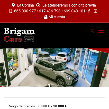
La Coruña
Le atenderemos con cita previa
665 090 977 • 617 436 798 • 699 040 101
Mi cuenta
Rango de precios