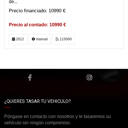
de...
10990 €
10990 €
2012
manual
115000
¿QUIERES TASAR TU VEHICULO?
Póngase en contacto con nosotros y le tasaremos su
vehículo sin ningún compromiso.