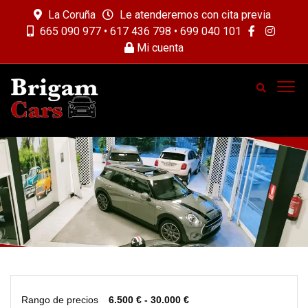
La Coruña
Le atenderemos con cita previa
665 090 977 • 617 436 798 • 699 040 101
Mi cuenta
Rango de precios