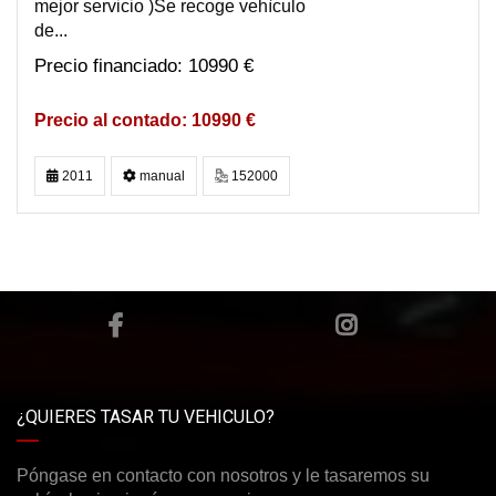
mejor servicio )Se recoge vehìculo
de...
10990 €
10990 €
2011
manual
152000
¿QUIERES TASAR TU VEHICULO?
Póngase en contacto con nosotros y le tasaremos su