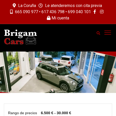
La Coruña
Le atenderemos con cita previa
665 090 977 • 617 436 798 • 699 040 101
Mi cuenta
Rango de precios