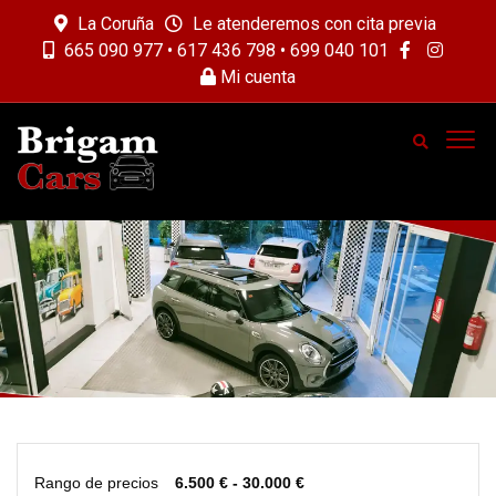
La Coruña
Le atenderemos con cita previa
665 090 977 • 617 436 798 • 699 040 101
Mi cuenta
Rango de precios