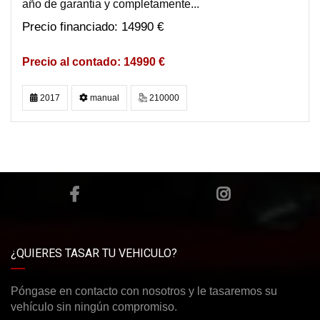
año de garantia y completamente...
14990 €
14990 €
2017
manual
210000
¿QUIERES TASAR TU VEHICULO?
Póngase en contacto con nosotros y le tasaremos su
vehículo sin ningún compromiso.