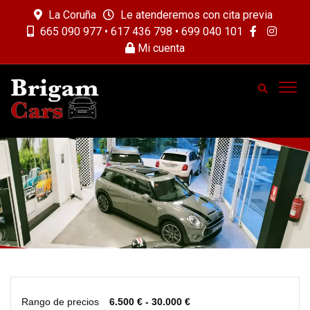
La Coruña
Le atenderemos con cita previa
665 090 977 • 617 436 798 • 699 040 101
Mi cuenta
Rango de precios