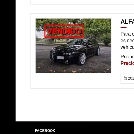
ALF
VENDIDO
Para o
es nec
vehìcu
201
FACEBOOK