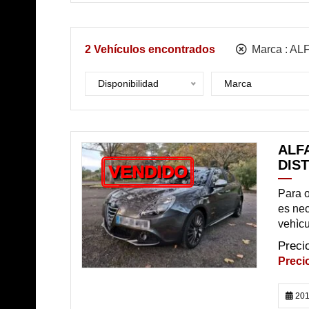
2
Vehículos encontrados
Marca :
AL
Disponibilidad
Marca
ALFA
DIST
VENDIDO
Para o
es nec
vehìcu
201