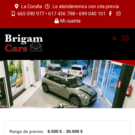
La Coruña
Le atenderemos con cita previa
665 090 977 • 617 436 798 • 699 040 101
Mi cuenta
Rango de precios