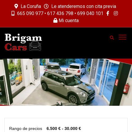
La Coruña
Le atenderemos con cita previa
665 090 977 • 617 436 798 • 699 040 101
Mi cuenta
Rango de precios