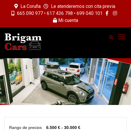
La Coruña
Le atenderemos con cita previa
665 090 977 • 617 436 798 • 699 040 101
Mi cuenta
Rango de precios