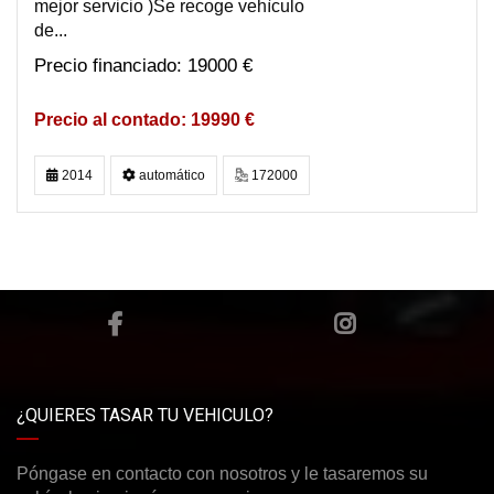
mejor servicio )Se recoge vehìculo
de...
19000 €
19990 €
2014
automático
172000
¿QUIERES TASAR TU VEHICULO?
Póngase en contacto con nosotros y le tasaremos su