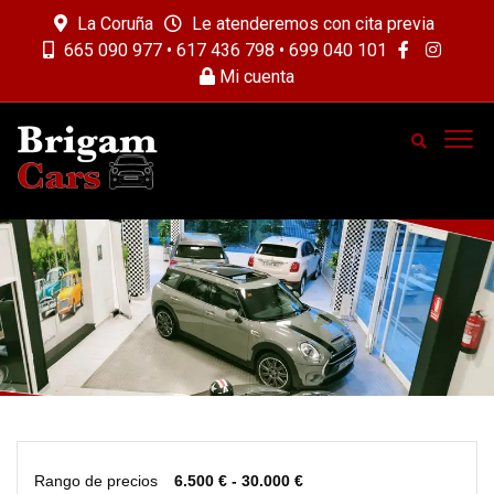
La Coruña
Le atenderemos con cita previa
665 090 977 • 617 436 798 • 699 040 101
Mi cuenta
Rango de precios