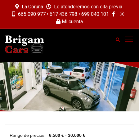
La Coruña
Le atenderemos con cita previa
665 090 977 • 617 436 798 • 699 040 101
Mi cuenta
Rango de precios