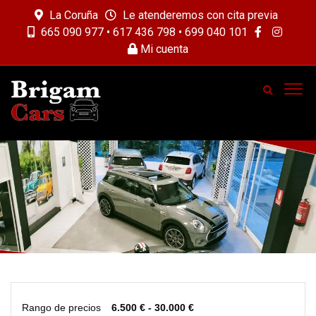
La Coruña
Le atenderemos con cita previa
665 090 977 • 617 436 798 • 699 040 101
Mi cuenta
Rango de precios