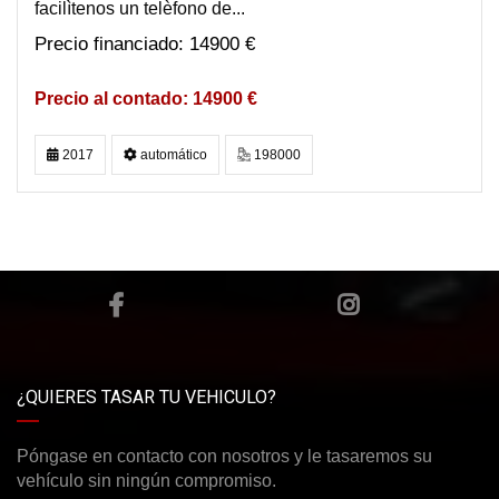
facilìtenos un telèfono de...
14900 €
14900 €
2017
automático
198000
¿QUIERES TASAR TU VEHICULO?
Póngase en contacto con nosotros y le tasaremos su
vehículo sin ningún compromiso.