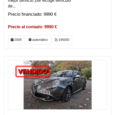
mejor servicio )Se recoge vehìculo
de...
9990 €
9990 €
2009
automático
195000
VENDIDO