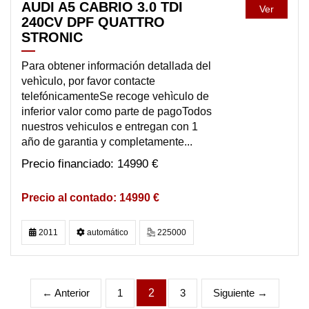
AUDI A5 CABRIO 3.0 TDI
Ver
240CV DPF QUATTRO
STRONIC
Para obtener información detallada del
vehìculo, por favor contacte
telefónicamenteSe recoge vehìculo de
inferior valor como parte de pagoTodos
nuestros vehiculos e entregan con 1
año de garantia y completamente...
14990 €
14990 €
2011
automático
225000
← Anterior
1
2
3
Siguiente →