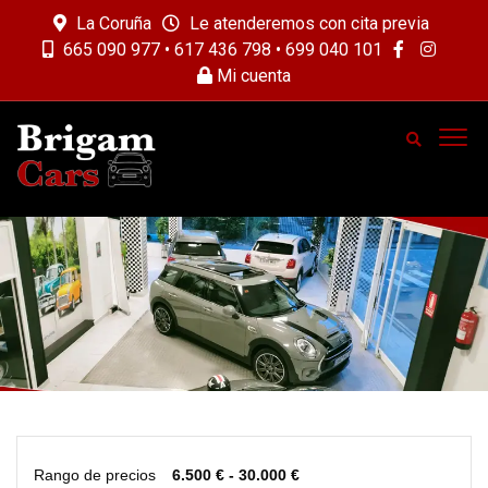
La Coruña
Le atenderemos con cita previa
665 090 977 • 617 436 798 • 699 040 101
Mi cuenta
Rango de precios