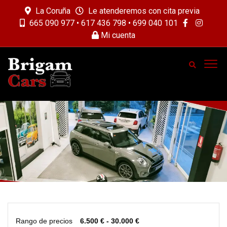
La Coruña
Le atenderemos con cita previa
665 090 977 • 617 436 798 • 699 040 101
Mi cuenta
Rango de precios