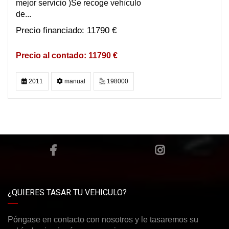
mejor servicio )Se recoge vehìculo
de...
11790 €
11790 €
2011
manual
198000
¿QUIERES TASAR TU VEHICULO?
Póngase en contacto con nosotros y le tasaremos su