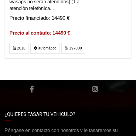
wasaps no seràn atendidos) ( La
atenciòn telefonica...
14490 €
14490 €
2018
automático
197000
¿QUIERES TASAR TU VEHICULO?
Póngase en contacto con nosotros y le tasaremos su