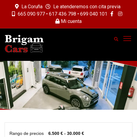
La Coruña
Le atenderemos con cita previa
665 090 977 • 617 436 798 • 699 040 101
Mi cuenta
Rango de precios