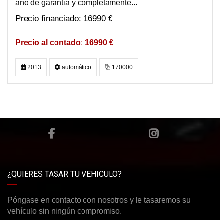
año de garantia y completamente...
16990 €
16990 €
2013
automático
170000
¿QUIERES TASAR TU VEHICULO?
Póngase en contacto con nosotros y le tasaremos su
vehículo sin ningún compromiso.