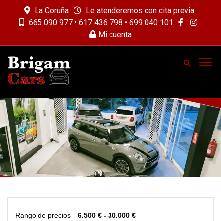
La Coruña
Le atenderemos con cita previa
665 090 977 • 617 436 798 • 699 040 101
Mi cuenta
Rango de precios